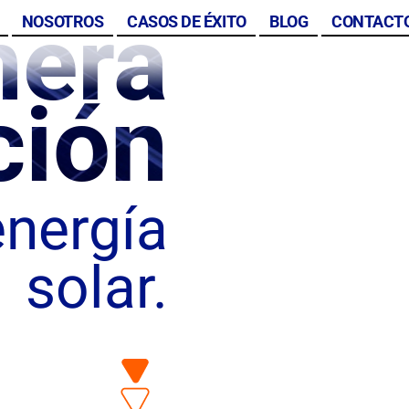
nera
NOSOTROS
CASOS DE ÉXITO
BLOG
CONTACT
ción
energía
solar.