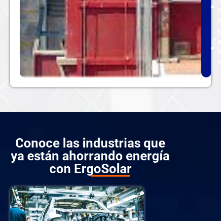
R
d
t
A
Conoce las industrias que
ya están ahorrando energía
con ErgoSolar