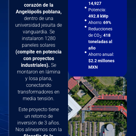
14,927
corazón de la
Potencia:
Angelópolis poblana,
492.8 kWp
dentro de una
Ahorro:
69%
universidad jesuita de
Reducciones
vanguardia. Se
de CO
:
418
2
instalaron 1280
toneladas al
paneles solares
año
(compite en potencia
Ahorro anual:
con proyectos
$2.2 millones
industriales).
Se
MXN
montaron en lámina
y losa plana,
conectando
transformadores en
media tensión.
Este proyecto tiene
un retorno de
inversión de 3 años.
Nos alineamos con la