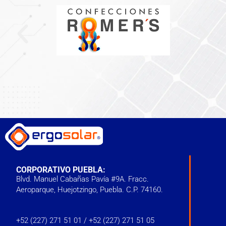
CORPORATIVO PUEBLA:
Blvd. Manuel Cabañas Pavía #9A. Fracc.
Aeroparque, Huejotzingo, Puebla. C.P. 74160.
+52 (227) 271 51 01
/
+52 (227) 271 51 05