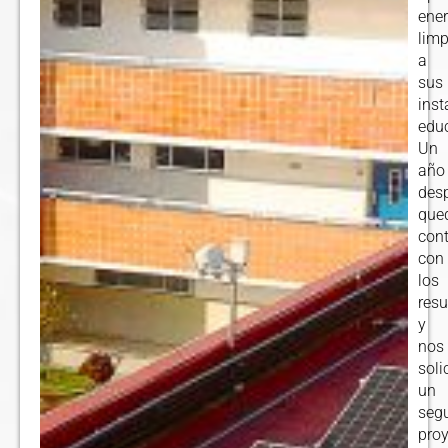
ener
limp
a
sus
inst
educ
Un
año
desp
que
con
con
los
resu
y
nos
soli
un
seg
pro