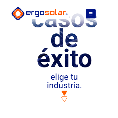
casos
de
éxito
elige tu
industria.