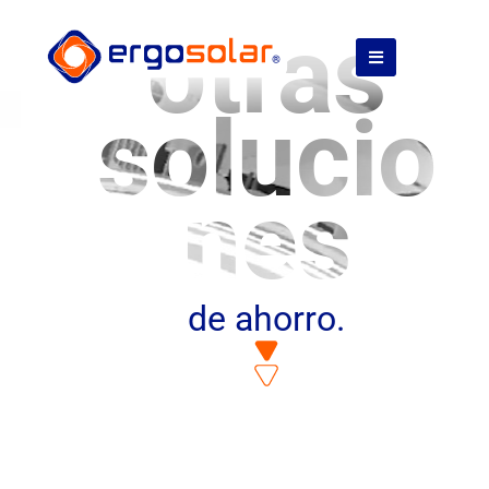
otras
solucio
nes
de ahorro.