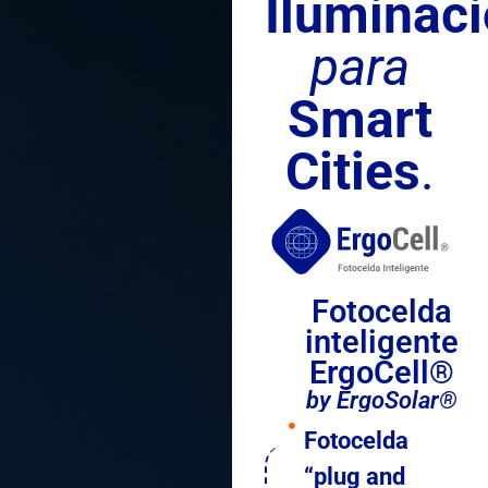
Iluminac
para
Smart
Cities
.
Fotocelda
inteligente
ErgoCell®
by ErgoSolar®
Fotocelda
“plug and