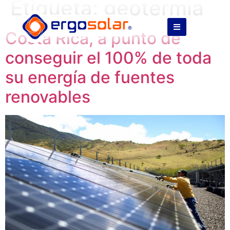
Etiqueta:
geotermia
Costa Rica, a punto de
conseguir el 100% de toda
su energía de fuentes
renovables