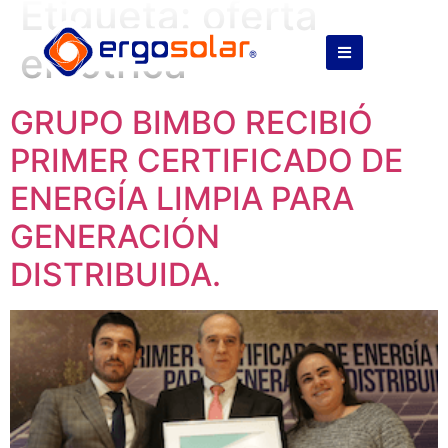
Etiqueta:
oferta
eléctrica
GRUPO BIMBO RECIBIÓ
PRIMER CERTIFICADO DE
ENERGÍA LIMPIA PARA
GENERACIÓN
DISTRIBUIDA.