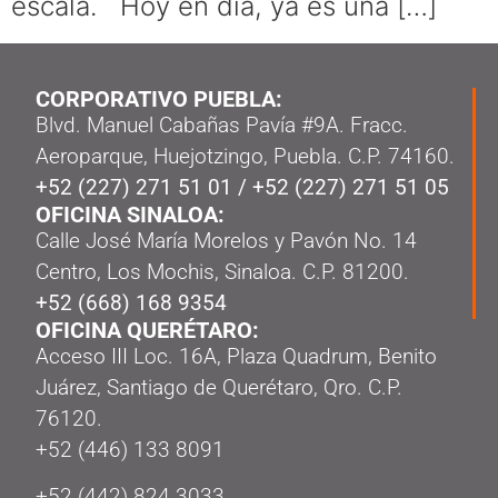
escala. Hoy en día, ya es una […]
CORPORATIVO PUEBLA:
Blvd. Manuel Cabañas Pavía #9A. Fracc.
Aeroparque, Huejotzingo, Puebla. C.P. 74160.
+52 (227) 271 51 01
/
+52 (227) 271 51 05
OFICINA SINALOA:
Calle José María Morelos y Pavón No. 14
Centro, Los Mochis, Sinaloa. C.P. 81200.
+52 (668) 168 9354
OFICINA QUERÉTARO:
Acceso III Loc. 16A, Plaza Quadrum, Benito
Juárez, Santiago de Querétaro, Qro. C.P.
76120.
‭+52 (446) 133 8091‬
+52 (442) 824 3033