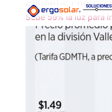
Etiqueta:
Energía 
SOLUCIONES
Sube 59% la luz para i