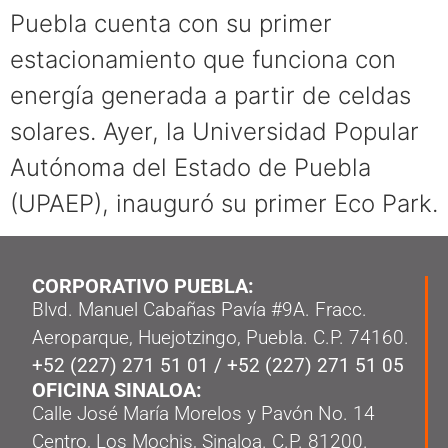
Puebla cuenta con su primer
estacionamiento que funciona con
energía generada a partir de celdas
solares. Ayer, la Universidad Popular
Autónoma del Estado de Puebla
(UPAEP), inauguró su primer Eco Park.
CORPORATIVO PUEBLA:
Blvd. Manuel Cabañas Pavía #9A. Fracc.
Aeroparque, Huejotzingo, Puebla. C.P. 74160.
+52 (227) 271 51 01
/
+52 (227) 271 51 05
OFICINA SINALOA:
Calle José María Morelos y Pavón No. 14
Centro, Los Mochis, Sinaloa. C.P. 81200.