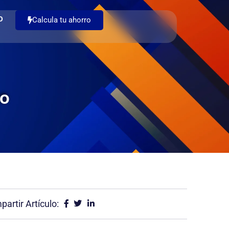
O
Calcula tu ahorro
co
artir Artículo: