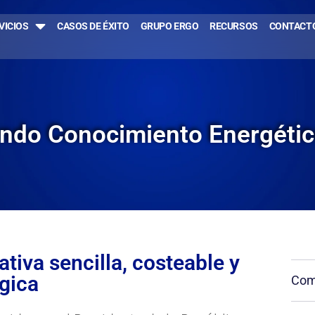
VICIOS
CASOS DE ÉXITO
GRUPO ERGO
RECURSOS
CONTACT
endo Conocimiento Energéti
ativa sencilla, costeable y
gica
Comp