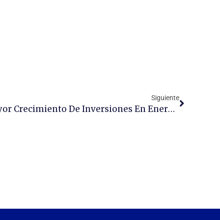
Siguiente
México, El País Con El Mayor Crecimiento De Inversiones En Energías Limpias