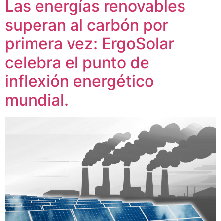
Las energías renovables
superan al carbón por
primera vez: ErgoSolar
celebra el punto de
inflexión energético
mundial.