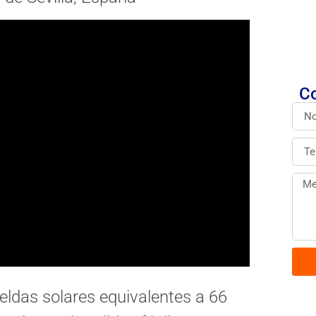
Co
eldas solares equivalentes a 66