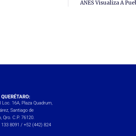
ANES Visualiza A Pue
A QUERÉTARO:
I Loc. 16A, Plaza Quadrum,
árez, Santiago de
, Qro. C.P. 76120.
) 133 8091‬ /
+52 (442) 824