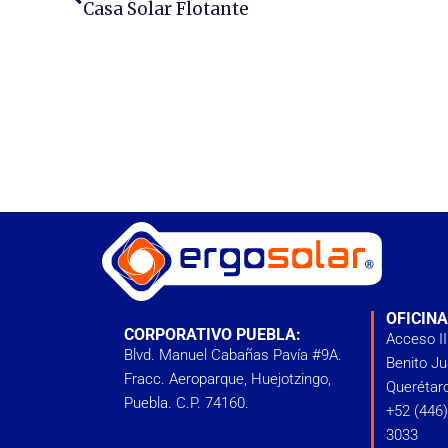
Casa Solar Flotante
OFICIN
CORPORATIVO PUEBLA:
Acceso II
Blvd. Manuel Cabañas Pavía #9A.
Benito Ju
Fracc. Aeroparque, Huejotzingo,
Querétaro
Puebla. C.P. 74160.
‭+52 (446
3033