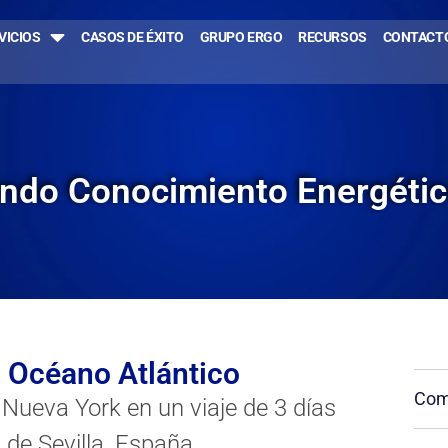
VICIOS
CASOS DE ÉXITO
GRUPO ERGO
RECURSOS
CONTACT
endo Conocimiento Energéti
l Océano Atlántico
Comp
 Nueva York en un viaje de 3 días
 de Sevilla, España