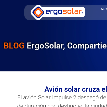
SER
BLOG
ErgoSolar, Comparti
Avión solar cruza e
El avión Solar Impulse 2 despegó de
de duración con destino en la ciudad