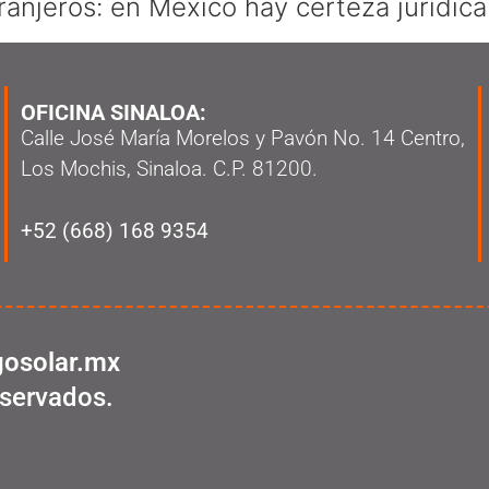
ranjeros: en México hay certeza jurídica
OFICINA SINALOA:
Calle José María Morelos y Pavón No. 14 Centro,
Los Mochis, Sinaloa. C.P. 81200.
+52 (668) 168 9354
osolar.mx
servados.