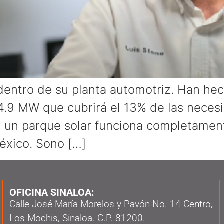
dentro de su planta automotriz. Han he
 4.9 MW que cubrirá el 13% de las neces
e un parque solar funciona completament
éxico. Sono […]
OFICINA SINALOA:
Calle José María Morelos y Pavón No. 14 Centro,
Los Mochis, Sinaloa. C.P. 81200.