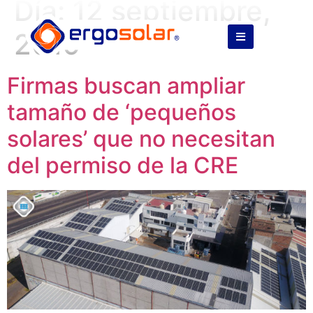
Día:
12 septiembre,
2019
Firmas buscan ampliar
tamaño de ‘pequeños
solares’ que no necesitan
del permiso de la CRE