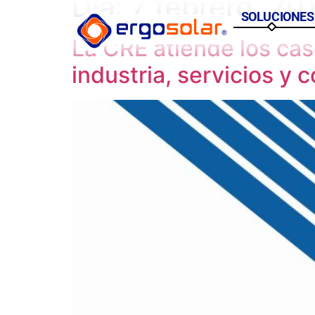
Día:
7 febrero, 20
SOLUCIONES
La CRE atiende los caso
industria, servicios y 