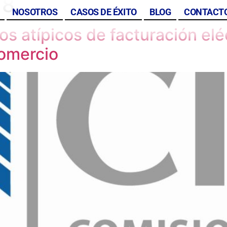
18
NOSOTROS
CASOS DE ÉXITO
BLOG
CONTACT
s atípicos de facturación elé
comercio