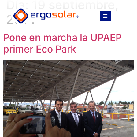
Día:
19 septiembre,
2014
Pone en marcha la UPAEP
primer Eco Park