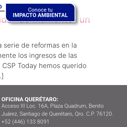
O
Conoce tu
IMPACTO AMBIENTAL
ucido -de momento- un
 serie de reformas en la
ente los ingresos de las
e CSP Today hemos querido
…]
OFICINA QUERÉTARO:
Acceso III Loc. 16A, Plaza Quadrum, Benito
Juárez, Santiago de Querétaro, Qro. C.P. 76120.
‭+52 (446) 133 8091‬