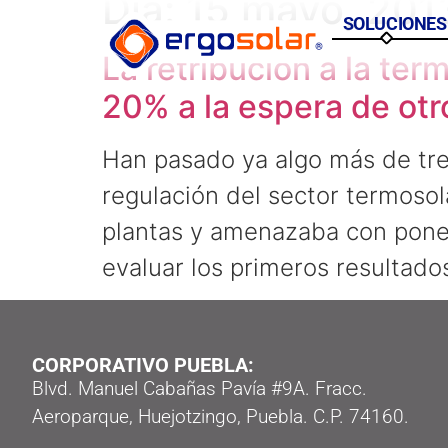
Día:
15 mayo, 201
SOLUCIONES
La retribución a la te
20% a la espera de otr
Han pasado ya algo más de tre
regulación del sector termoso
plantas y amenazaba con pone
evaluar los primeros resultado
CORPORATIVO PUEBLA:
Blvd. Manuel Cabañas Pavía #9A. Fracc.
Aeroparque, Huejotzingo, Puebla. C.P. 74160.