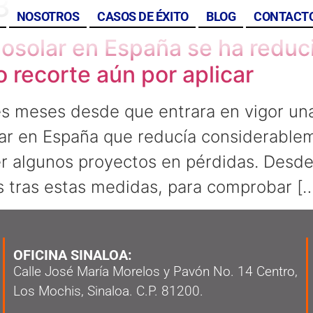
3
NOSOTROS
CASOS DE ÉXITO
BLOG
CONTACT
rmosolar en España se ha red
o recorte aún por aplicar
s meses desde que entrara en vigor una
lar en España que reducía considerablem
r algunos proyectos en pérdidas. Desd
s tras estas medidas, para comprobar [
OFICINA SINALOA:
Calle José María Morelos y Pavón No. 14 Centro,
Los Mochis, Sinaloa. C.P. 81200.