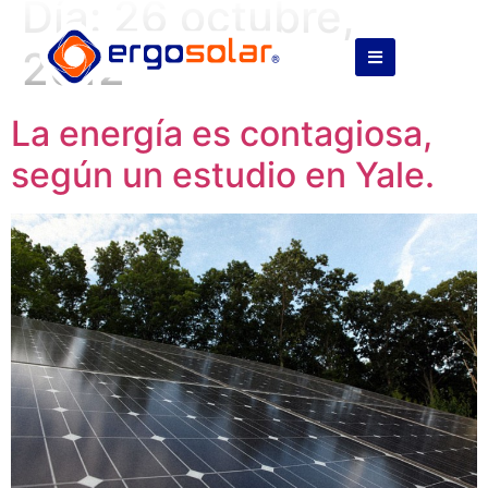
Día:
26 octubre,
2012
La energía es contagiosa,
según un estudio en Yale.